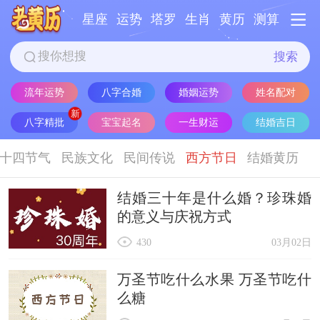
星座
运势
塔罗
生肖
黄历
测算
搜索
流年运势
八字合婚
婚姻运势
姓名配对
八字精批
宝宝起名
一生财运
结婚吉日
十四节气
民族文化
民间传说
西方节日
结婚黄历
结婚三十年是什么婚？珍珠婚
的意义与庆祝方式
430
03月02日
万圣节吃什么水果 万圣节吃什
么糖