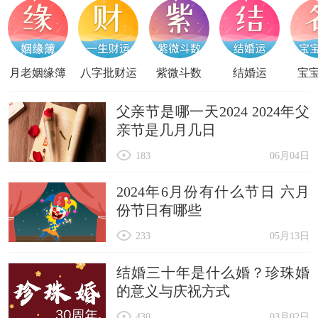
月老姻缘簿
八字批财运
紫微斗数
结婚运
宝
父亲节是哪一天2024 2024年父
亲节是几月几日
183
06月04日
2024年6月份有什么节日 六月
份节日有哪些
233
05月13日
结婚三十年是什么婚？珍珠婚
的意义与庆祝方式
430
03月02日