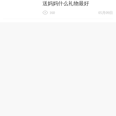
送妈妈什么礼物最好
160
05月09日
母亲节的诗 母亲节的诗句古诗
170
05月09日
母亲节文案简短 母亲节文案简
短高级句子
168
05月09日
母亲节红包发多少钱合适 母亲
节红包发多少钱合适一点
175
05月09日