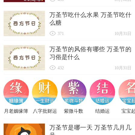
万圣节吃什么水果 万圣节吃什
么糖
371
10月31日
万圣节的风俗有哪些 万圣节的
习俗是什么
432
10月31日
月老姻缘簿
八字批财运
紫微斗数
结婚运
宝宝
万圣节是哪一天 万圣节几月几